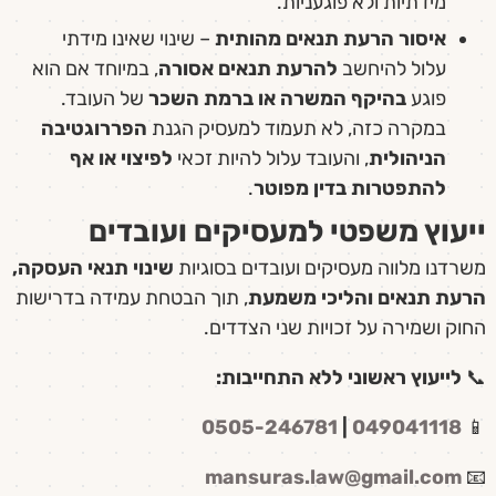
מידתיות ולא פוגעניות.
איסור הרעת תנאים מהותית
– שינוי שאינו מידתי
עלול להיחשב
להרעת תנאים אסורה
, במיוחד אם הוא
פוגע
בהיקף המשרה או ברמת השכר
של העובד.
במקרה כזה, לא תעמוד למעסיק הגנת
הפררוגטיבה
הניהולית
, והעובד עלול להיות זכאי
לפיצוי או אף
להתפטרות בדין מפוטר
.
ייעוץ משפטי למעסיקים ועובדים
משרדנו מלווה מעסיקים ועובדים בסוגיות
שינוי תנאי העסקה,
הרעת תנאים והליכי משמעת
, תוך הבטחת עמידה בדרישות
החוק ושמירה על זכויות שני הצדדים.
📞
לייעוץ ראשוני ללא התחייבות
:
0505-246781
|
049041118
📱
mansuras.law@gmail.com
📧